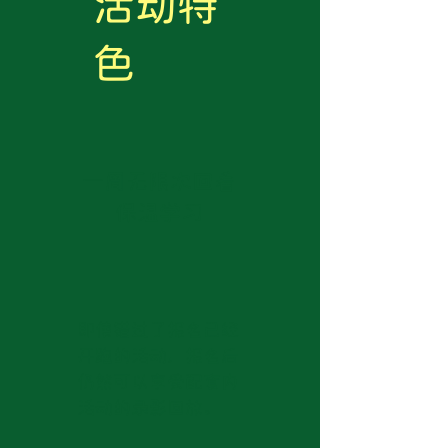
活动特
色
一周无限次回看
保温学习
即使错过了报名已经
开跑的活动，报名后
仍然可以享受配套内
活动的录影回放。