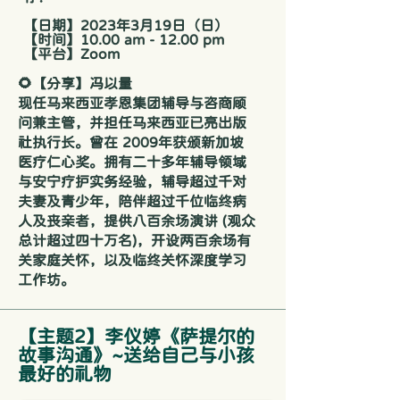
【日期】2023年3月19日（日）
【时间】10.00 am - 12.00 pm
【平台】Zoom
🌻【分享】冯以量
现任马来西亚孝恩集团辅导与咨商顾
问兼主管，并担任马来西亚已亮出版
社执行长。曾在 2009年获颁新加坡
医疗仁心奖。拥有二十多年辅导领域
与安宁疗护实务经验，辅导超过千对
夫妻及青少年，陪伴超过千位临终病
人及丧亲者，提供八百余场演讲 (观众
总计超过四十万名)，开设两百余场有
关家庭关怀，以及临终关怀深度学习
工作坊。
​【主题2】李仪婷《萨提尔的
故事沟通》~送给自己与小孩
最好的礼物