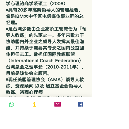
学心理谘商学系硕士（2008）
◾具有20多年高阶领导人的管理经验，
曾是IBM大中华区电信媒体事业群的总
经理。
◾是台湾少数由企业高阶主管转任为「领
导人教练」的先驱之一，多年来致力于
协助国内外企业之领导人发挥其最佳潜
能，并持续于需要其专长之国内公益团
体担任志工。曾担任国际教练联盟
（International Coach Federation）
台湾总会之理事长（2010-2011年），
目前是该协会之顾问。
◾现任美国管理协会（AMA）领导人教
练、资深顾问 以及 旭立基金会领导人
教练、咨商心理师
◾著作： 《激发员工潜力的萨提尔教练
模式》（2015 年天下杂 志出版）
&《萨提尔自我觉察练习》（2020 年天
下杂志出版）