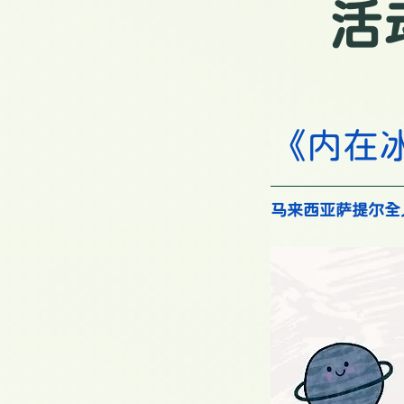
活
《内
在
马来西亚萨提尔全