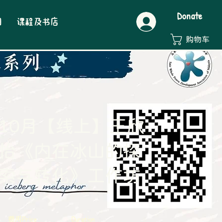
Donate
们
课程及书店
购物车
10月【线上】王欣
怡《内在冰山的探
索与转化》工作坊
费用Price
Duration