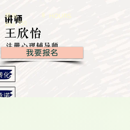
8
​早鸟
HOURS
200
RM
我要报名