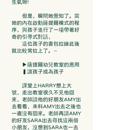
生氣呀!
但是，瞬間她覺知了。當
她的內在啟動薩提爾模式的程
序，與孩子進行了一場帶著好
奇的引導式對話，
這位孩子的書包拉鍊此後
就比較常拉上了。∼
▶薩提爾幼兒教室的應用
▍讓孩子成為孩子
課堂上HARRY想上大
號，走出教室很久不見他回
來，老師請他的好朋友AMY出
去看看，未料AMY出去之後也
一直沒有回來。老師再請AMY
的好友SARA出去尋找這兩個
小朋友，沒想到SARA也一去