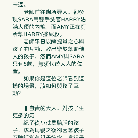
未返。
老師前往廁所尋人，卻發
現SARA用雙手洗著HARRY沾
滿大便的內褲，而AMY正在廁
所幫HARRY擦屁股。
老師平日以薩提爾之心與
孩子的互動，教出樂於幫助他
人的孩子，然而AMY與SARA
只有6歲，無須代替大人的位
置。
如果你是這位老師看到這
樣的場景，該如何與孩子互
動？
▍自責的大人，對孩子生
更多的氣
紀子從小就是聽話的孩
子，成為母親之後卻因著孩子
不聽話常有親子衝突，當紀子