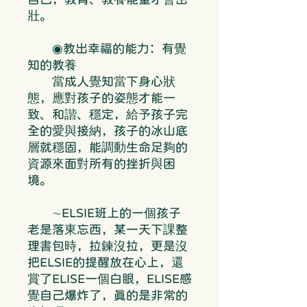
壯。
◉教出幸福的能力：有覺
知的教養
當成人覺知當下身心狀
態，應對孩子的姿態才能一
致、和諧、穩定，給予孩子完
全的愛與接納，孩子的冰山底
層就穩固，能調動生命足夠的
資源來面對所有的挫折與困
境。
∼ELSIE班上的一個孩子
老是落東忘西，某一天下課整
理書包時，拉鍊沒拉，更是沒
把ELSIE的提醒放在心上，還
賞了ELISE一個白眼，ELISE感
覺自己爆炸了，真的是非常的