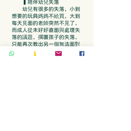
▍陪伴幼兒失落
幼兒有很多的失落，小到
想要的玩具媽媽不給買，大到
每天見面的老師突然不見了，
而成人從未好好直面與處理失
落的議題，擱置孩子的失落，
只能再次教出另一個無法面對
失落的大人。
透過一場追思儀式，看見
雨果幼兒園中的孩子，各自以
自身獨有的形式表達、處理失
落。 本書特色
◉幼兒教育現場薩提爾模
式真實互動：
看見雨果幼兒園老師內在
的薩提爾之心，用身教影響孩
子長遠的生命，在日常瑣碎的
師生互動中，自然而然的教出