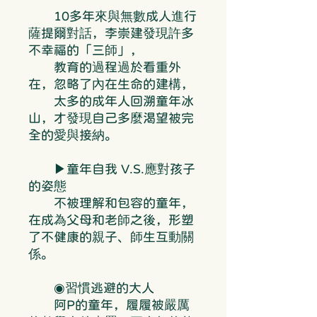
10多年來與無數成人進行
薩提爾對話，李崇建發現許多
不幸福的「三師」，
教育的過程過於看重外
在，忽略了內在生命的建構，
太多的成年人回溯童年冰
山，才發現自己多麼渴望被完
全的愛與接納。
▶童年自我 V.S.應對孩子
的姿態
不被理解和包容的童年，
在成為父母和老師之後，形塑
了不健康的親子、師生互動關
係。
◉習慣逃避的大人
阿P的童年，履履被嚴厲