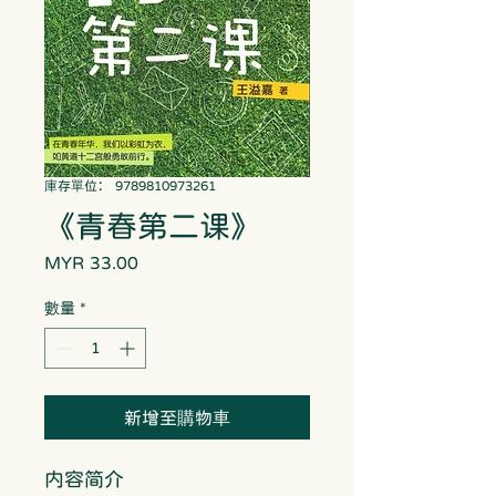
庫存單位： 9789810973261
《青春第二课》
MYR 33.00
價
格
數量
*
新增至購物車
内容简介