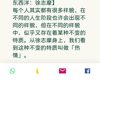
东西洋：徐志摩】
每个人其实都有很多样貌，在
不同的人生阶段也许会出现不
同的样貌，但在不同的样貌
中，似乎又存在着某种不变的
特质。从徐志摩身上，我们看
到这种不变的特质叫做「热
情」。
更多名人的青春故事，照亮我
们的前行之路！
作者简介
王溢嘉
1950年生于台中市，台大医
学系毕业，毕业后即专事写作
和文化事业工作，曾在《中国