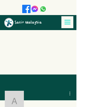
Satir Malaysia
更多動作
alicialoo