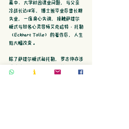
高中、大学时因课业问题，与父亲
冷战长达18年，博士班毕业后曾长期
失业，一度身心失调，接触萨提尔
模式与知名心灵导师艾克哈特·托勒
（Eckhart Tolle）的著作后，人生
始大幅改变。
除了萨提尔模式和托勒，罗志仲亦涉
猎其他学派与大师思想，并积极将所
学落实在生活中。
常应邀至海内外演讲，累计上千场演
讲与工作坊的经验，主题包含人际沟
通、亲子教养、静心、自由书写、
安顿内在等，分享修补家庭裂痕与增
进家庭关系的心法与技巧。和解并不
容易，但我们可以练习、练习、再