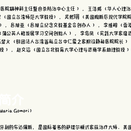
医院精神科主任暨自杀防治中心主任 ），王浩威（华人心理治
君（国立台湾师范大学教授），吴熙琄（美国陶斯后现代学院
），吕旭亚（吕旭立纪念文教基金会创办人 ），李维榕（香
蒲公英人格发展学习空间创始人 ），李岛凤（实践大学家庭
登义（财团法人台湾省私立台中仁爱之家附设静和医院院长 
授 ），赵文滔（国立台北教育大学心理与咨商学系助理教授 
简介
ia Gomori） 
生于匈牙利的布达佩斯，是国际著名的萨提尔模式家族治疗大师、美