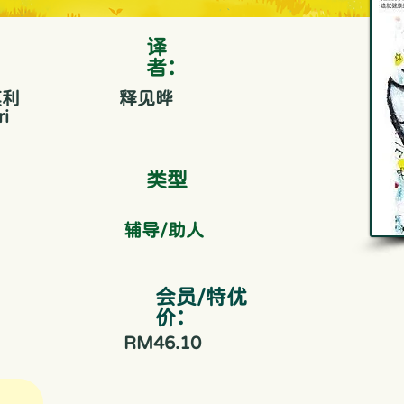
​译
者：
莫利
释见晔
i
​类型
辅导/助人
会员/特优
价：
RM46.10