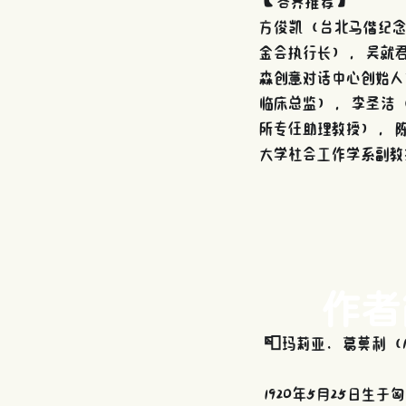
【各界推荐】 
方俊凯（台北马偕纪念
金会执行长），吴就
森创意对话中心创始人
临床总监），李圣洁（
所专任助理教授），陈
大学社会工作学系副教
作者
📮玛莉亚．葛莫利（Mar
1920年5月25日