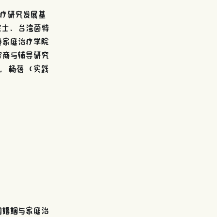
疗研究发展基
院士、台湾茵特
港家庭治疗学院
咨商与辅导研究
），杨蓓（实践
）
国婚姻与家庭治