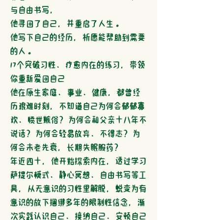
与自由书写，
他寻回了自己，并重启了人生。
他写下自己的经历，祈愿能帮助到需要
的人。
17个突破习性、疗愈内在的练习，带领
你重新爱回自己
他在原生家庭、事业、健康，都曾经
历艰难时刻，不知道自己为何会郁郁寡
欢、愤世嫉俗？为何会和父亲十八年不
说话？为何会轻易放弃、不得志？为
何会未老先衰，长期失眠服药？
年近四十，他开始探索内在，透过学习
萨提尔模式、静心冥想、自由书写等工
具，从无意识的习性里解脱，蜕变为有
意识的放下捆绑多年的限制性信念，渐
次实践认识自己、接纳自己、安顿自己