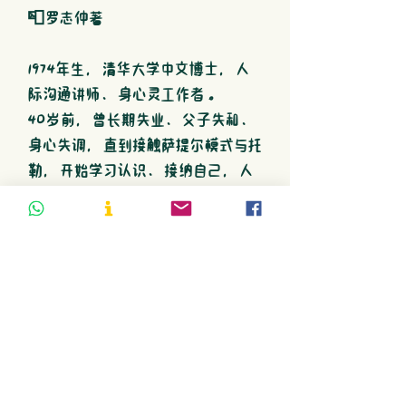
📮
罗志仲著
1974年生，清华大学中文博士，人
际沟通讲师、身心灵工作者。
40岁前，曾长期失业、父子失和、
身心失调，直到接触萨提尔模式与托
勒，开始学习认识、接纳自己，人
生才焕然改观。所学不限于萨提尔模
式和托勒，亦包含其他学派与大
师，学习重点始终放在：如何爱自
己？如何将所学落实在生活里？
行有余力，也常应邀至海内外演
讲，带领工作坊、读书会等，累计
逾千场，主题包含亲子教养、师生
沟通、静心、自由书写、内在探索
与安顿等等，目睹许多人因为学会了