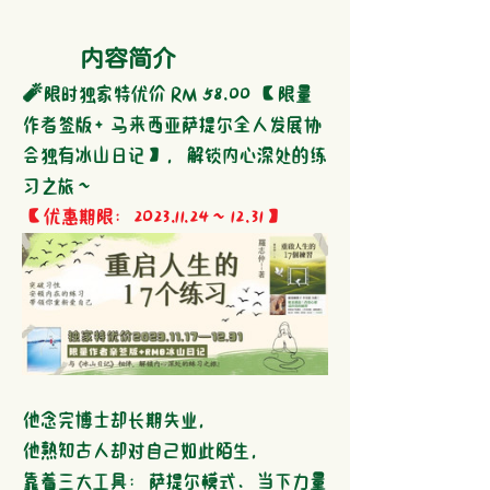
内容简介
🧨
限时独家特优价 RM 58.00 【限量
作者签版+ 马来西亚萨提尔全人发展协
会独有冰山日记】，解锁内心深处的练
习之旅~
【优惠期限：2023.11.24~12.31】
他念完博士却长期失业，
他熟知古人却对自己如此陌生，
靠着三大工具：萨提尔模式、当下力量